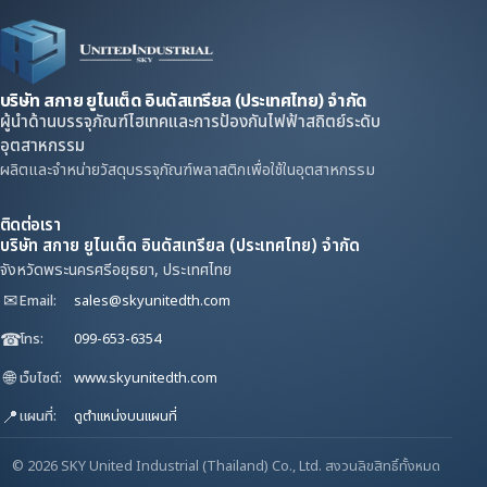
บริษัท สกาย ยูไนเต็ด อินดัสเทรียล (ประเทศไทย) จำกัด
ผู้นำด้านบรรจุภัณฑ์ไฮเทคและการป้องกันไฟฟ้าสถิตย์ระดับ
อุตสาหกรรม
ผลิตและจำหน่ายวัสดุบรรจุภัณฑ์พลาสติกเพื่อใช้ในอุตสาหกรรม
ติดต่อเรา
บริษัท สกาย ยูไนเต็ด อินดัสเทรียล (ประเทศไทย) จำกัด
จังหวัดพระนครศรีอยุธยา, ประเทศไทย
✉
Email:
sales@skyunitedth.com
☎
โทร:
099-653-6354
🌐
เว็บไซต์:
www.skyunitedth.com
📍
แผนที่:
ดูตำแหน่งบนแผนที่
© 2026 SKY United Industrial (Thailand) Co., Ltd. สงวนลิขสิทธิ์ทั้งหมด