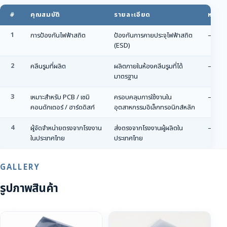
#
คุณสมบัติ
รายละเอียด
หมายเ
1
การป้องกันไฟฟ้าสถิต
ป้องกันการคายประจุไฟฟ้าสถิต
—
(ESD)
2
คลีนรูมที่ผลิต
ผลิตภายในห้องคลีนรูมที่ได้
—
มาตรฐาน
3
เหมาะสำหรับ PCB / เซมิ
ครอบคลุมการใช้งานใน
—
คอนดักเตอร์ / ฮาร์ดดิสก์
อุตสาหกรรมอิเล็กทรอนิกส์หลัก
4
ผู้จัดจำหน่ายตรงจากโรงงาน
ส่งตรงจากโรงงานผู้ผลิตใน
—
ในประเทศไทย
ประเทศไทย
GALLERY
รูปภาพสินค้า